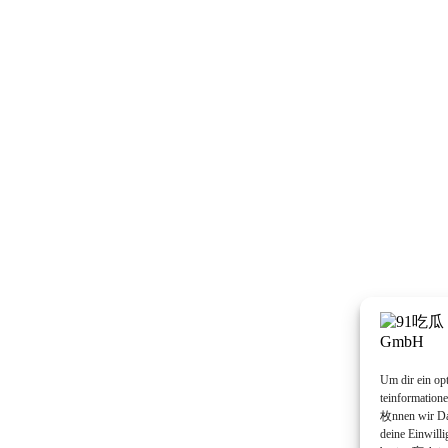
Um dir ein op
teinformation
枚nnen wir Dat
deine Einwill